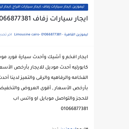
ليموزين ،ايجار سيارات زفاف ،ايجار سيارات افراح ،ايجا
ايجار سيارات زفاف 01066877381
ليموزين القاهرة - Limousine cairo- 01066877381
اخر تحدي
ايجار افخم و أشيك وأحدث سيارة فورد موس
كابورليه أحدث موديل للايجار بأرخص الأسع
الفخامه والرفاهيه والرقى والتميز لدينا أ
بأرخص الأسعار , أقوى العروض والتخفي
للحجز والتواصل موبايل او واتس اب
01066877381