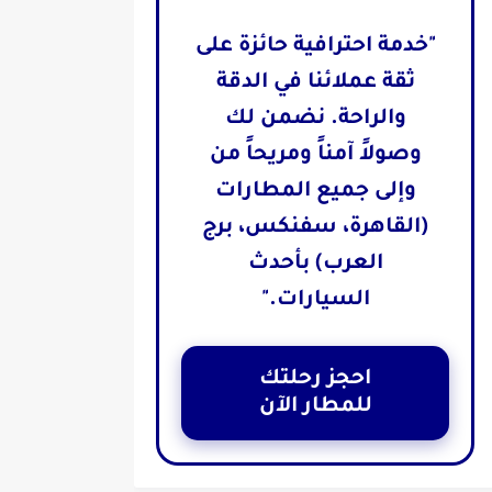
"خدمة احترافية حائزة على
ثقة عملائنا في الدقة
والراحة. نضمن لك
وصولاً آمناً ومريحاً من
وإلى جميع المطارات
(القاهرة، سفنكس، برج
العرب) بأحدث
السيارات."
احجز رحلتك
للمطار الآن