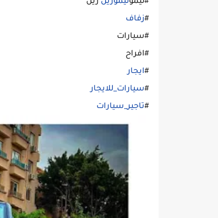
#ليمو
ليموزين
زين
#
زفاف
#سيارات
#افراح
#
ايجار
#
سيارات_للايجار
#
تاجير_سيارات