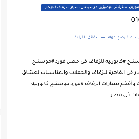
ر ليموزين استرتش ،ليموزين مرسيدس ،سيارات زفاف للايجار
ث :
منذ بضع اعوام
1 دقائق للقراءة
تنج #كابورليه للزفاف فى مصر, فورد #موستنج
ار فى القاهرة للزفاف والحفلات والمناسبات لعشاق
حدث وأفخم سيارات الزفاف #فورد موستنج كابورليه
ضات فى مصر