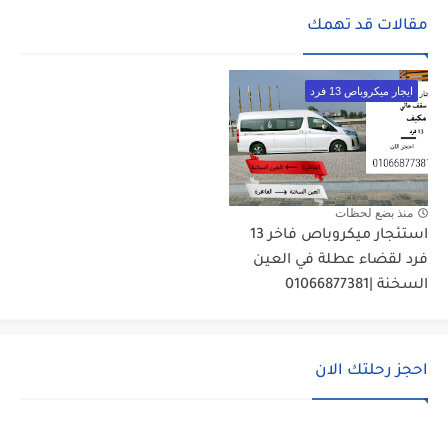
مقالات قد تهمك
ايجار ميكروباص 13 فرد
منذ بضع لحظات
استئجار ميكروباص فاخر 13
فرد لقضاء عطلة في العين
السخنة |01066877381
احجز رحلتك الان