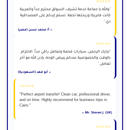
⭐⭐⭐⭐⭐
"والله يا جماعة خدمة تشرف، السواق محترم جداً والعربية
كانت فابريكا وريحتها تحفة. تسلم إيدكم على المصداقية
دي."
— أ/ محمد حسن (مصر)
⭐⭐⭐⭐⭐
"تبارك الرحمن، سيارات فخمة وتعامل راقي جداً. الالتزام
بالوقت والخصوصية عندكم يبيض الوجه، بإذن الله مو آخر
تعامل."
— أبو فهد (السعودية)
⭐⭐⭐⭐⭐
"Perfect airport transfer! Clean car, professional driver,
and on time. Highly recommend for business trips in
Cairo."
— Mr. Steven J. (UK)
⭐⭐⭐⭐⭐