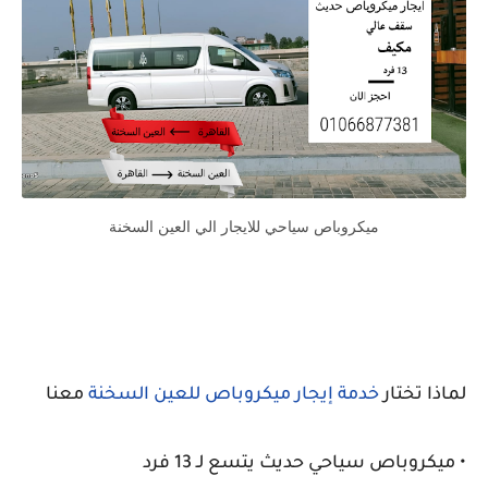
ميكروباص سياحي للايجار الي العين السخنة
لماذا تختار
خدمة إيجار ميكروباص للعين السخنة
معنا
• ميكروباص سياحي حديث يتسع لـ 13 فرد