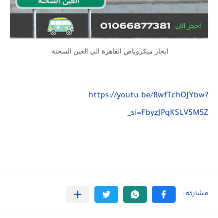
ايجار ميكروباص القاهرة الي العين السخنة
https://youtu.be/8wfTchOJYbw?
si=FbyzJPqKSLV5M5Z_