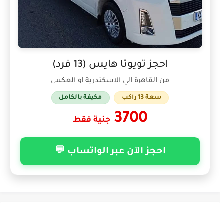
احجز تويوتا هايس (13 فرد)
من القاهرة الي الاسكندرية او العكس
سعة 13 راكب
مكيفة بالكامل
3700
جنية فقط
احجز الآن عبر الواتساب 💬