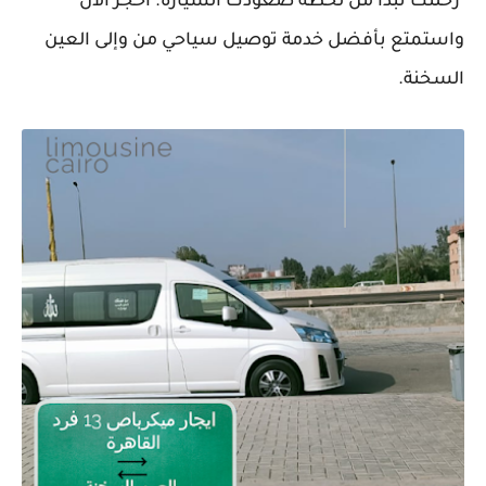
رحلتك تبدأ من لحظة صعودك السيارة. احجز الآن
واستمتع بأفضل خدمة توصيل سياحي من وإلى العين
السخنة.