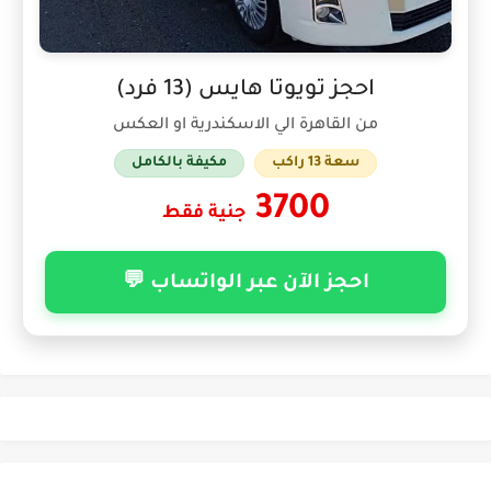
احجز تويوتا هايس (13 فرد)
من القاهرة الي الاسكندرية او العكس
سعة 13 راكب
مكيفة بالكامل
3700
جنية فقط
احجز الآن عبر الواتساب 💬