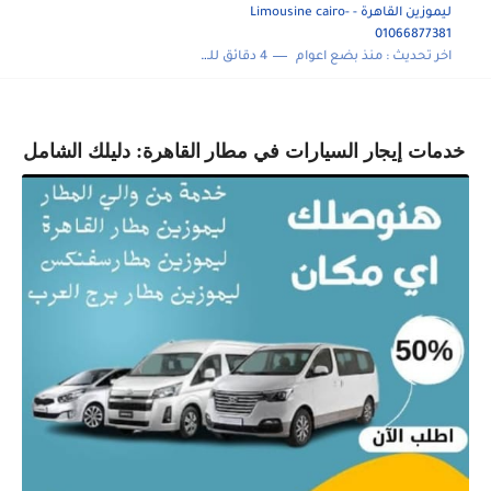
ليموزين القاهرة - Limousine cairo-
01066877381
اخر تحديث :
منذ بضع اعوام
4 دقائق للقراءة
خدمات إيجار السيارات في مطار القاهرة: دليلك الشامل