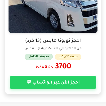
احجز تويوتا هايس (13 فرد)
من القاهرة الي الاسكندرية او العكس
سعة 13 راكب
مكيفة بالكامل
3700
جنية فقط
احجز الآن عبر الواتساب 💬