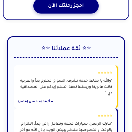
احجز رحلتك الآن
⭐⭐ ثقة عملائنا ⭐⭐
⭐⭐⭐⭐⭐
"والله يا جماعة خدمة تشرف، السواق محترم جداً والعربية
كانت فابريكا وريحتها تحفة. تسلم إيدكم على المصداقية
دي."
— أ/ محمد حسن (مصر)
⭐⭐⭐⭐⭐
"تبارك الرحمن، سيارات فخمة وتعامل راقي جداً. الالتزام
بالوقت والخصوصية عندكم يبيض الوجه، بإذن الله مو آخر