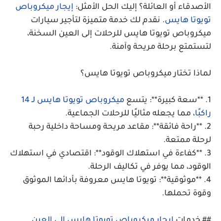
الأصدقاء أو العائلة؟ إليك الحل الأمثل:
إيجار ميكروباص
تويوتا هايس
. نقدم لك خدمة متميزة لتأجير سيارات
ميكروباص تويوتا هايس للرحلات إلى العين السخنة،
لتستمتع برحلة مريحة وآمنة.
لماذا تختار ميكروباص تويوتا هايس؟
1. **سعة كبيرة**: يتسع
ميكروباص تويوتا هايس لـ 14
راكبًا
، مما يجعله مثاليًا للرحلات الجماعية.
2. **راحة فائقة**: مقاعد مريحة ومساحة داخلية رحبة
لرحلة ممتعة.
3. **كفاءة في استهلاك الوقود**: اقتصادي في استهلاك
الوقود، مما يوفر في تكاليف الرحلة.
4. **موثوقية**: تويوتا هايس معروفة بأدائها الموثوق
وقوة تحملها.
## خدمات
إيجار ميكروباص تويوتا هايس إلى العين