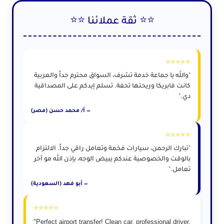
⭐⭐ ثقة عملائنا ⭐⭐
⭐⭐⭐⭐⭐
"والله يا جماعة خدمة تشرف، السواق محترم جداً والعربية
كانت فابريكا وريحتها تحفة. تسلم إيدكم على المصداقية
دي."
— أ/ محمد حسن (مصر)
⭐⭐⭐⭐⭐
"تبارك الرحمن، سيارات فخمة وتعامل راقي جداً. الالتزام
بالوقت والخصوصية عندكم يبيض الوجه، بإذن الله مو آخر
تعامل."
— أبو فهد (السعودية)
⭐⭐⭐⭐⭐
"Perfect airport transfer! Clean car, professional driver,