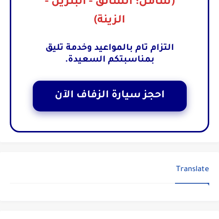
(شامل: السائق - البنزين -
الزينة)
التزام تام بالمواعيد وخدمة تليق
بمناسبتكم السعيدة.
احجز سيارة الزفاف الآن
Translate