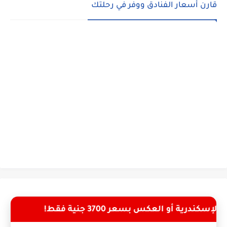
قارن أسعار الفنادق ووفر في رحلتك
فقط!