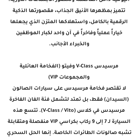
اليومية داخل العاصمة ولحضور الاجتماعات الدورية.
تتميز بمظهرها الأنيق الجذاب، مقصورتها الذكية
الرقمية بالكامل، واستهلاكها المتزن الذي يجعلها
خياراً عملياً وفاخراً في آن واحد لكبار الموظفين
والخبراء الأجانب.
مرسيدس V-Class وفيتو (الفخامة العائلية
والمجموعات VIP)
لا تقتصر فخامة مرسيدس على سيارات الصالون
(السيدان) فقط، بل تمتد لتشمل فئة الفان الفاخرة
مرسيدس في كلاس (V-Class / Vito). تتسع هذه
السيارة لـ 7 إلى 9 ركاب بكراسي VIP منفصلة ومتقابلة
تشبه صالونات الطائرات الخاصة. إنها الحل السحري